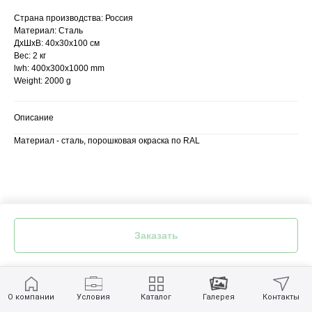
Страна производства: Россия
Материал: Сталь
ДхШхВ: 40x30x100 см
Вес: 2 кг
lwh: 400x300x1000 mm
Weight: 2000 g
Описание
Материал - сталь, порошковая окраска по RAL
Вся размещённая на сайте информация, в том числе информация об услугах и их стоимости,
описание товаров и изображения, носит исключительно информационный характер и не
Заказать
является договором публичной оферты.
О компании
Условия
Каталог
Галерея
Контакты